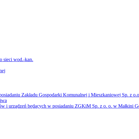
sieci wod.-kan.
nej
osiadaniu Zakładu Gospodarki Komunalnej i Mieszkaniowej Sp. z o.o
liwa
ów i urządzeń będących w posiadaniu ZGKiM Sp. z o. o. w Małkini Gó