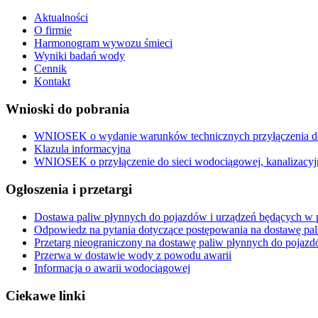
Aktualności
O firmie
Harmonogram wywozu śmieci
Wyniki badań wody
Cennik
Kontakt
Wnioski do pobrania
WNIOSEK o wydanie warunków technicznych przyłączenia do 
Klazula informacyjna
WNIOSEK o przyłączenie do sieci wodociągowej, kanalizacyj
Ogłoszenia i przetargi
Dostawa paliw płynnych do pojazdów i urządzeń będących w p
Odpowiedz na pytania dotyczące postępowania na dostawę pa
Przetarg nieograniczony na dostawę paliw płynnych do pojazd
Przerwa w dostawie wody z powodu awarii
Informacja o awarii wodociągowej
Ciekawe linki