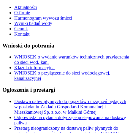
Aktualności
O firmie
Harmonogram wywozu śmieci
Wyniki badań wody
Cennik
Kontakt
Wnioski do pobrania
WNIOSEK o wydanie warunków technicznych przyłączenia
do sieci wod.-kan.
Klazula informacyjna
WNIOSEK o przyłączenie do sieci wodociągowej,
kanalizacyjnej
Ogłoszenia i przetargi
Dostawa paliw płynnych do pojazdów i urządzeń będących
w posiadaniu Zakładu Gospodarki Komunalnej i
Mieszkaniowej Sp. z o.o. w Małkini Górnej
Odpowiedz na pytania dotyczące postępowania na dostawę
paliwa
Przetarg nieograniczony na dostawę paliw płynnych do