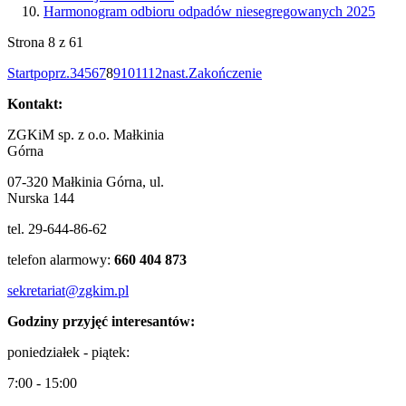
Harmonogram odbioru odpadów niesegregowanych 2025
Strona 8 z 61
Start
poprz.
3
4
5
6
7
8
9
10
11
12
nast.
Zakończenie
Kontakt:
ZGKiM sp. z o.o. Małkinia
Górna
07-320 Małkinia Górna, ul.
Nurska 144
tel. 29-644-86-62
telefon alarmowy:
660 404 873
sekretariat@zgkim.pl
Godziny przyjęć interesantów:
poniedziałek - piątek:
7:00 - 15:00