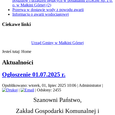
pojazdów i urządzeń będących w posiadaniu ZGKiM Sp. z o.
o. w Małkini Górnej (2)
Przerwa w dostawie wody z powodu awarii
Informacja o awarii wodociągowej
Ciekawe linki
Urząd Gminy w Małkini Górnej
Jesteś tutaj:
Home
Aktualności
Ogłoszenie 01.07.2025 r.
Opublikowano: wtorek, 01, lipiec 2025 10:06
|
Administrator
|
|
| Odsłony: 2455
Szanowni Państwo,
Zakład Gospodarki Komunalnej i