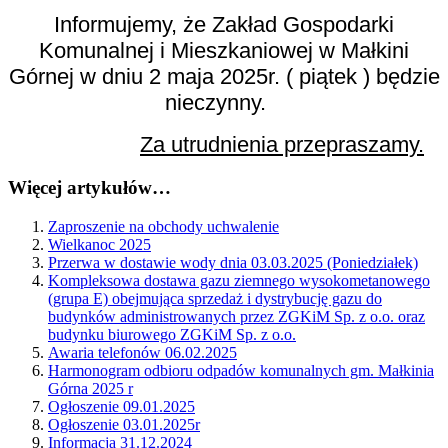
Informujemy, że Zakład Gospodarki
Komunalnej i Mieszkaniowej w Małkini
Górnej w dniu 2 maja 2025r. ( piątek ) będzie
nieczynny.
Za utrudnienia przepraszamy.
Więcej artykułów…
Zaproszenie na obchody uchwalenie
Wielkanoc 2025
Przerwa w dostawie wody dnia 03.03.2025 (Poniedziałek)
Kompleksowa dostawa gazu ziemnego wysokometanowego
(grupa E) obejmująca sprzedaż i dystrybucję gazu do
budynków administrowanych przez ZGKiM Sp. z o.o. oraz
budynku biurowego ZGKiM Sp. z o.o.
Awaria telefonów 06.02.2025
Harmonogram odbioru odpadów komunalnych gm. Małkinia
Górna 2025 r
Ogłoszenie 09.01.2025
Ogłoszenie 03.01.2025r
Informacja 31.12.2024