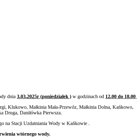
ody dnia
3.03.2025r (poniedziałek )
w godzinach od
12.00 do 18.00
 Morgi, Klukowo, Małkinia Mała-Przewóz, Małkinia Dolna, Kańkowo,
ka Druga, Daniłówka Pierwsza.
o na Stacji Uzdatniania Wody w Kańkowie .
arwienia wtórnego wody.