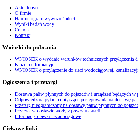
Aktualności
O firmie
Harmonogram wywozu śmieci
Wyniki badań wody
Cennik
Kontakt
Wnioski do pobrania
WNIOSEK o wydanie warunków technicznych przyłączenia do 
Klazula informacyjna
WNIOSEK o przyłączenie do sieci wodociągowej, kanalizacyj
Ogłoszenia i przetargi
Dostawa paliw płynnych do pojazdów i urządzeń będących w p
Odpowiedz na pytania dotyczące postępowania na dostawę pa
Przetarg nieograniczony na dostawę paliw płynnych do pojazd
Przerwa w dostawie wody z powodu awarii
Informacja o awarii wodociągowej
Ciekawe linki