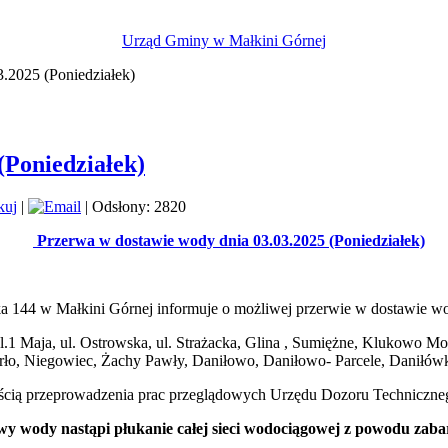
Urząd Gminy w Małkini Górnej
.2025 (Poniedziałek)
(Poniedziałek)
|
| Odsłony: 2820
Przerwa w dostawie wody dnia 03.03.2025 (Poniedziałek)
ka 144 w Małkini Górnej informuje o możliwej przerwie w dostawie w
ul.1 Maja, ul. Ostrowska, ul. Strażacka, Glina , Sumiężne, Klukowo
Orło, Niegowiec, Żachy Pawły, Daniłowo, Daniłowo- Parcele, Daniłów
ą przeprowadzenia prac przeglądowych Urzędu Dozoru Techniczneg
y wody nastąpi płukanie całej sieci wodociągowej z powodu zab