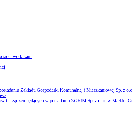
sieci wod.-kan.
nej
osiadaniu Zakładu Gospodarki Komunalnej i Mieszkaniowej Sp. z o.o
liwa
ów i urządzeń będących w posiadaniu ZGKiM Sp. z o. o. w Małkini Gó