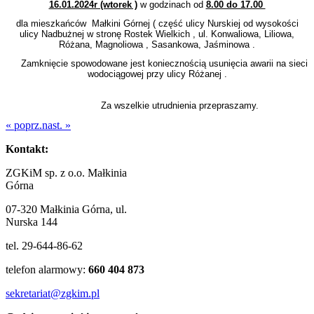
16.01.2024r (wtorek )
w godzinach od
8.00 do 17.00
dla mieszkańców Małkini Górnej ( część ulicy Nurskiej od wysokości
ulicy Nadbużnej w stronę Rostek Wielkich , ul. Konwaliowa, Liliowa,
Różana, Magnoliowa , Sasankowa, Jaśminowa .
Zamknięcie spowodowane jest koniecznością usunięcia awarii na sieci
wodociągowej przy ulicy Różanej .
Za wszelkie utrudnienia przepraszamy.
« poprz.
nast. »
Kontakt:
ZGKiM sp. z o.o. Małkinia
Górna
07-320 Małkinia Górna, ul.
Nurska 144
tel. 29-644-86-62
telefon alarmowy:
660 404 873
sekretariat@zgkim.pl