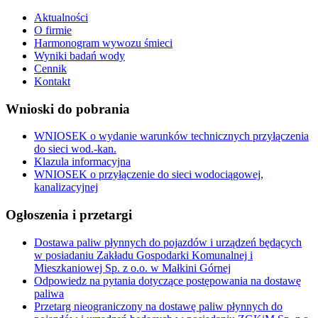
Aktualności
O firmie
Harmonogram wywozu śmieci
Wyniki badań wody
Cennik
Kontakt
Wnioski do pobrania
WNIOSEK o wydanie warunków technicznych przyłączenia
do sieci wod.-kan.
Klazula informacyjna
WNIOSEK o przyłączenie do sieci wodociągowej,
kanalizacyjnej
Ogłoszenia i przetargi
Dostawa paliw płynnych do pojazdów i urządzeń będących
w posiadaniu Zakładu Gospodarki Komunalnej i
Mieszkaniowej Sp. z o.o. w Małkini Górnej
Odpowiedz na pytania dotyczące postępowania na dostawę
paliwa
Przetarg nieograniczony na dostawę paliw płynnych do