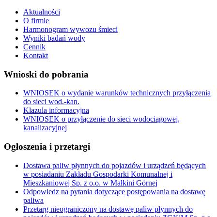
Aktualności
O firmie
Harmonogram wywozu śmieci
Wyniki badań wody
Cennik
Kontakt
Wnioski do pobrania
WNIOSEK o wydanie warunków technicznych przyłączenia
do sieci wod.-kan.
Klazula informacyjna
WNIOSEK o przyłączenie do sieci wodociągowej,
kanalizacyjnej
Ogłoszenia i przetargi
Dostawa paliw płynnych do pojazdów i urządzeń będących
w posiadaniu Zakładu Gospodarki Komunalnej i
Mieszkaniowej Sp. z o.o. w Małkini Górnej
Odpowiedz na pytania dotyczące postępowania na dostawę
paliwa
Przetarg nieograniczony na dostawę paliw płynnych do