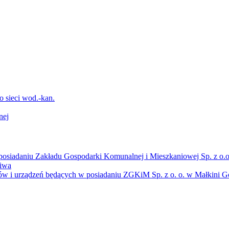
sieci wod.-kan.
nej
osiadaniu Zakładu Gospodarki Komunalnej i Mieszkaniowej Sp. z o.o
liwa
ów i urządzeń będących w posiadaniu ZGKiM Sp. z o. o. w Małkini Gó