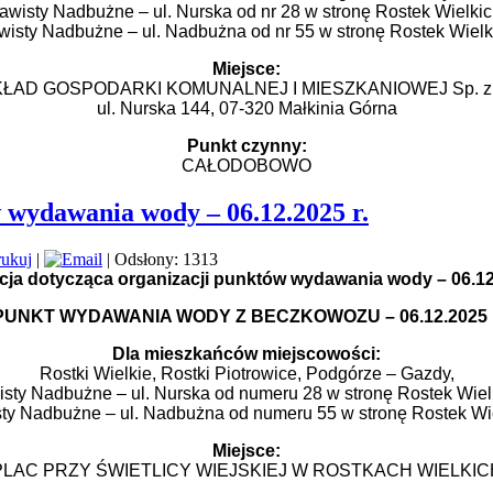
awisty Nadbużne – ul. Nurska od nr 28 w stronę Rostek Wielkic
wisty Nadbużne – ul. Nadbużna od nr 55 w stronę Rostek Wielk
Miejsce:
ŁAD GOSPODARKI KOMUNALNEJ I MIESZKANIOWEJ Sp. z 
ul. Nurska 144, 07-320 Małkinia Górna
Punkt czynny:
CAŁODOBOWO
 wydawania wody – 06.12.2025 r.
|
| Odsłony: 1313
cja dotycząca organizacji punktów wydawania wody – 06.12
PUNKT WYDAWANIA WODY Z BECZKOWOZU – 06.12.2025 r
Dla mieszkańców miejscowości:
Rostki Wielkie, Rostki Piotrowice, Podgórze – Gazdy,
sty Nadbużne – ul. Nurska od numeru 28 w stronę Rostek Wiel
ty Nadbużne – ul. Nadbużna od numeru 55 w stronę Rostek Wi
Miejsce:
PLAC PRZY ŚWIETLICY WIEJSKIEJ W ROSTKACH WIELKIC