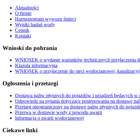
Aktualności
O firmie
Harmonogram wywozu śmieci
Wyniki badań wody
Cennik
Kontakt
Wnioski do pobrania
WNIOSEK o wydanie warunków technicznych przyłączenia do 
Klazula informacyjna
WNIOSEK o przyłączenie do sieci wodociągowej, kanalizacyj
Ogłoszenia i przetargi
Dostawa paliw płynnych do pojazdów i urządzeń będących w p
Odpowiedz na pytania dotyczące postępowania na dostawę pa
Przetarg nieograniczony na dostawę paliw płynnych do pojazd
Przerwa w dostawie wody z powodu awarii
Informacja o awarii wodociągowej
Ciekawe linki