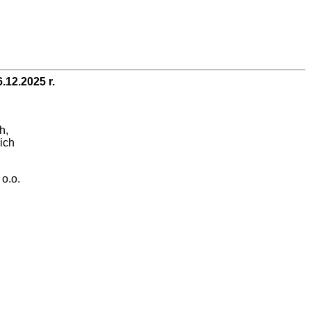
2.2025 r.
h,
ich
o.o.