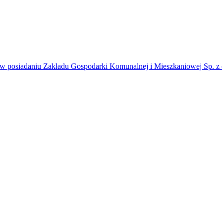
w posiadaniu Zakładu Gospodarki Komunalnej i Mieszkaniowej Sp. z 