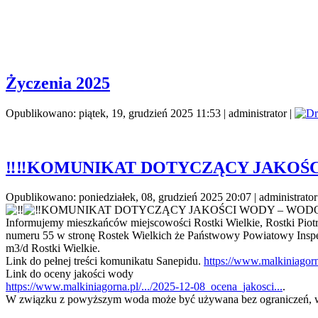
Życzenia 2025
Opublikowano: piątek, 19, grudzień 2025 11:53
|
administrator
|
‼️‼️KOMUNIKAT DOTYCZĄCY JAKOŚC
Opublikowano: poniedziałek, 08, grudzień 2025 20:07
|
administrator
KOMUNIKAT DOTYCZĄCY JAKOŚCI WODY – WODO
Informujemy mieszkańców miejscowości Rostki Wielkie, Rostki Piot
numeru 55 w stronę Rostek Wielkich że Państwowy Powiatowy Inspek
m3/d Rostki Wielkie.
Link do pełnej treści komunikatu Sanepidu.
https://www.malkiniagorn
Link do oceny jakości wody
https://www.malkiniagorna.pl/.../2025-12-08_ocena_jakosci...
.
W związku z powyższym woda może być używana bez ograniczeń, w t