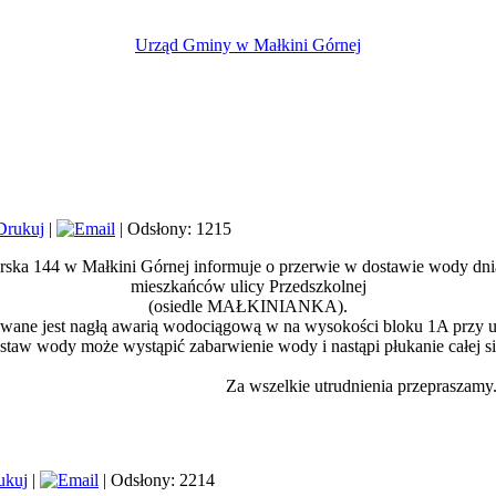
Urząd Gminy w Małkini Górnej
|
| Odsłony: 1215
urska 144 w Małkini Górnej informuje o przerwie w dostawie wody dn
mieszkańców ulicy Przedszkolnej
(osiedle MAŁKINIANKA).
ne jest nagłą awarią wodociągową w na wysokości bloku 1A przy
w wody może wystąpić zabarwienie wody i nastąpi płukanie całej 
Za wszelkie utrudnienia przepraszamy
|
| Odsłony: 2214