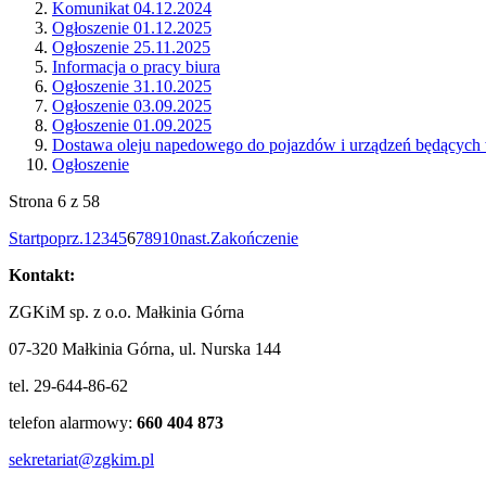
Komunikat 04.12.2024
Ogłoszenie 01.12.2025
Ogłoszenie 25.11.2025
Informacja o pracy biura
Ogłoszenie 31.10.2025
Ogłoszenie 03.09.2025
Ogłoszenie 01.09.2025
Dostawa oleju napedowego do pojazdów i urządzeń będących 
Ogłoszenie
Strona 6 z 58
Start
poprz.
1
2
3
4
5
6
7
8
9
10
nast.
Zakończenie
Kontakt:
ZGKiM sp. z o.o. Małkinia Górna
07-320 Małkinia Górna, ul. Nurska 144
tel. 29-644-86-62
telefon alarmowy:
660 404 873
sekretariat@zgkim.pl