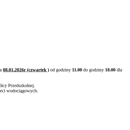
ia
08.01.2026r (czwartek )
od godziny
11.00
do godziny
18.00
dla
 ulicy Przedszkolnej.
sieci wodociągowych.
.