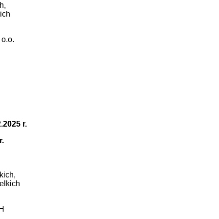
h,
ich
o.o.
.2025 r.
.
kich,
elkich
H