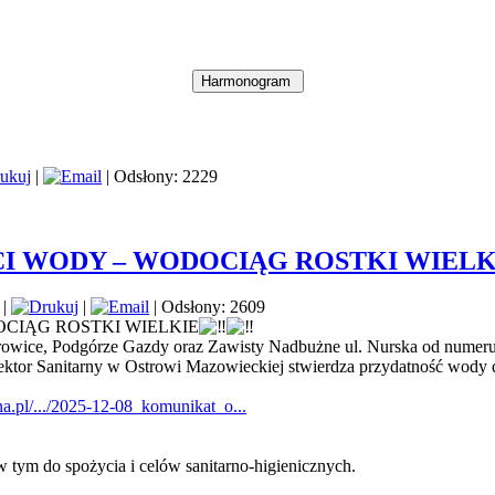
|
| Odsłony: 2229
I WODY – WODOCIĄG ROSTKI WIELKIE
|
|
| Odsłony: 2609
CIĄG ROSTKI WIELKIE
rowice, Podgórze Gazdy oraz Zawisty Nadbużne ul. Nurska od numeru
tor Sanitarny w Ostrowi Mazowieckiej stwierdza przydatność wody d
a.pl/.../2025-12-08_komunikat_o...
ym do spożycia i celów sanitarno-higienicznych.