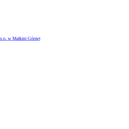
o.o. w Małkini Górnej