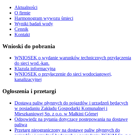
Aktualności
O firmie
Harmonogram wywozu śmieci
Wyniki badań wody
Cennik
Kontakt
Wnioski do pobrania
WNIOSEK o wydanie warunków technicznych przyłączenia
do sieci wod.-kan.
Klazula informacyjna
WNIOSEK o przyłączenie do sieci wodociągowej,
kanalizacyjnej
Ogłoszenia i przetargi
Dostawa paliw płynnych do pojazdów i urządzeń będących
w posiadaniu Zakładu Gospodarki Komunalnej i
Mieszkaniowej Sp. z o.o. w Małkini Górnej
Odpowiedz na pytania dotyczące postępowania na dostawę
paliwa
Przetarg nieograniczony na dostawę paliw płynnych do