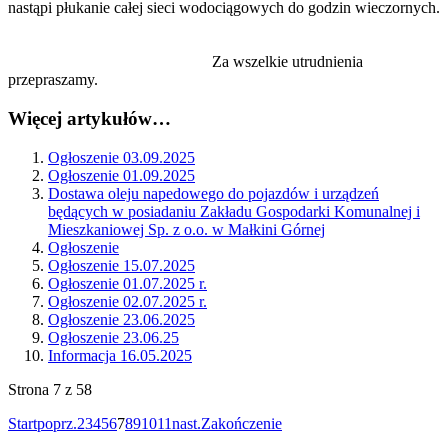
nastąpi płukanie całej sieci wodociągowych do godzin wieczornych.
Za wszelkie utrudnienia
przepraszamy.
Więcej artykułów…
Ogłoszenie 03.09.2025
Ogłoszenie 01.09.2025
Dostawa oleju napedowego do pojazdów i urządzeń
będących w posiadaniu Zakładu Gospodarki Komunalnej i
Mieszkaniowej Sp. z o.o. w Małkini Górnej
Ogłoszenie
Ogłoszenie 15.07.2025
Ogłoszenie 01.07.2025 r.
Ogłoszenie 02.07.2025 r.
Ogłoszenie 23.06.2025
Ogłoszenie 23.06.25
Informacja 16.05.2025
Strona 7 z 58
Start
poprz.
2
3
4
5
6
7
8
9
10
11
nast.
Zakończenie