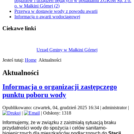
pojazdów i urządzeń będących w posiadaniu ZGKiM Sp. z o.
o. w Małkini Górnej (2)
Przerwa w dostawie wody z powodu awarii
Informacja o awarii wodociągowej
Ciekawe linki
Urząd Gminy w Małkini Górnej
Jesteś tutaj:
Home
Aktualności
Aktualności
Informacja o organizacji zastępczego
punktu poboru wody
Opublikowano: czwartek, 04, grudzień 2025 16:34
|
administrator
|
|
| Odsłony: 1318
Informujemy, że w związku z zaistniałą sytuacją braku
przydatności wody do spożycia i celów sanitarno-
higienicznych dla mieszkańców podłączonych do
Stacji