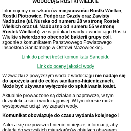
WODOCIĄG ROSTKI WIELKIE
Informujemy mieszkańców
miejscowości Rostki Wielkie,
Rostki Piotrowice, Podgórze Gazdy oraz Zawisty
Nadbużne (ul. Nurska od numeru 28 w stronę Rostek
Wielkich oraz ul. Nadbużna od numeru 55 w stronę
Rostek Wielkich)
, że w próbkach wody z wodociągu Rostki
Wielkie
stwierdzono obecność bakterii grupy coli
,
zgodnie z komunikatem Państwowego Powiatowego
Inspektora Sanitarnego w Ostrowi Mazowieckiej.
Link do pełnej treści komunikatu Sanepidu
Link do oceny jakości wody
W związku z powyższym woda z wodociągu
nie nadaje się
do spożycia ani do celów sanitarno-higienicznych
.
Może być używana wyłącznie do spłukiwania toalet.
Aktualnie prowadzone są działania naprawcze, w tym
dezynfekcja sieci wodociągowej.
W tym okresie może
występować uciążliwy zapach wody.
Komunikat obowiązuje do czasu wydania kolejnego !
Zaleca się rozpowszechnienie niniejszej informacji, aby
dotarła do wszystkich mieszkańców objętych obszarem