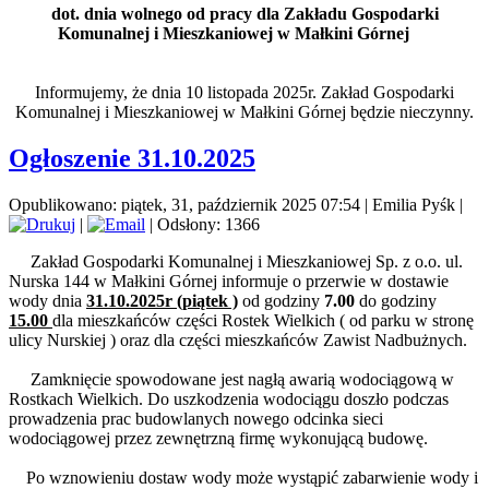
dot. dnia wolnego od pracy dla Zakładu Gospodarki
Komunalnej i Mieszkaniowej w Małkini Górnej
Informujemy, że dnia 10 listopada 2025r. Zakład Gospodarki
Komunalnej i Mieszkaniowej w Małkini Górnej będzie nieczynny.
Ogłoszenie 31.10.2025
Opublikowano: piątek, 31, październik 2025 07:54
|
Emilia Pyśk
|
|
| Odsłony: 1366
Zakład Gospodarki Komunalnej i Mieszkaniowej Sp. z o.o. ul.
Nurska 144 w Małkini Górnej informuje o przerwie w dostawie
wody dnia
31.10.2025r (piątek )
od godziny
7.00
do godziny
15.00
dla mieszkańców części Rostek Wielkich ( od parku w stronę
ulicy Nurskiej ) oraz dla części mieszkańców Zawist Nadbużnych.
Zamknięcie spowodowane jest nagłą awarią wodociągową w
Rostkach Wielkich. Do uszkodzenia wodociągu doszło podczas
prowadzenia prac budowlanych nowego odcinka sieci
wodociągowej przez zewnętrzną firmę wykonującą budowę.
Po wznowieniu dostaw wody może wystąpić zabarwienie wody i