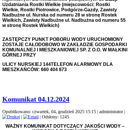
Uzdatniania Rostki Wielkie (miejscowości: Rostki
Wielkie, Rostki Piotrowice, Podgórze-Gazdy, Zawisty
Nadbużne ul. Nurska od numeru 28 w stronę Rostek
Wielkich, Zawisty Nadbużne ul. Nadbużna od numeru 55
w stronę Rostek Wielkich)
ZASTĘPCZY PUNKT POBORU WODY URUCHOMIONY
ZOSTAJE CAŁODOBOWO W ZAKŁADZIE GOSPODARKI
KOMUNALNEJ I MIESZKANIOWEJ SP. Z O.O. W MAŁKINI
GÓRNEJ PRZY
ULICY NURSKIEJ 144
TELEFON ALARMOWY DLA
MIESZKAŃCÓW: 660 404 873
Komunikat 04.12.2024
Opublikowano: czwartek, 04, grudzień 2025 15:15
|
administrator
|
|
| Odsłony: 1245
WAŻNY KOMUNIKAT DOTYCZĄCY JAKOŚCI WODY –