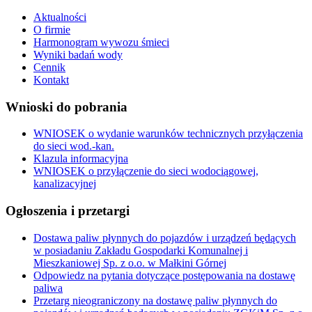
Aktualności
O firmie
Harmonogram wywozu śmieci
Wyniki badań wody
Cennik
Kontakt
Wnioski do pobrania
WNIOSEK o wydanie warunków technicznych przyłączenia
do sieci wod.-kan.
Klazula informacyjna
WNIOSEK o przyłączenie do sieci wodociągowej,
kanalizacyjnej
Ogłoszenia i przetargi
Dostawa paliw płynnych do pojazdów i urządzeń będących
w posiadaniu Zakładu Gospodarki Komunalnej i
Mieszkaniowej Sp. z o.o. w Małkini Górnej
Odpowiedz na pytania dotyczące postępowania na dostawę
paliwa
Przetarg nieograniczony na dostawę paliw płynnych do