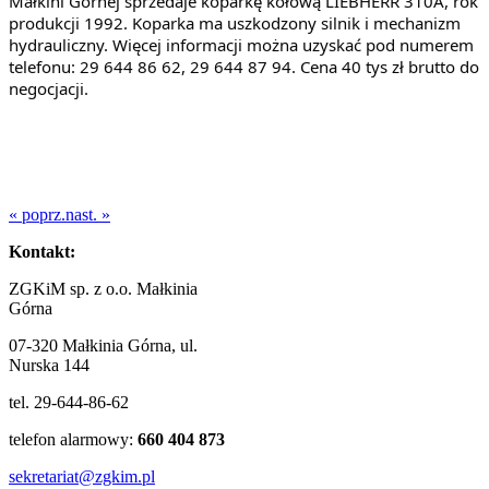
Małkini Górnej sprzedaje koparkę kołową LIEBHERR 310A, rok
produkcji 1992. Koparka ma uszkodzony silnik i mechanizm
hydrauliczny. Więcej informacji można uzyskać pod numerem
telefonu: 29 644 86 62, 29 644 87 94. Cena 40 tys zł brutto do
negocjacji.
« poprz.
nast. »
Kontakt:
ZGKiM sp. z o.o. Małkinia
Górna
07-320 Małkinia Górna, ul.
Nurska 144
tel. 29-644-86-62
telefon alarmowy:
660 404 873
sekretariat@zgkim.pl