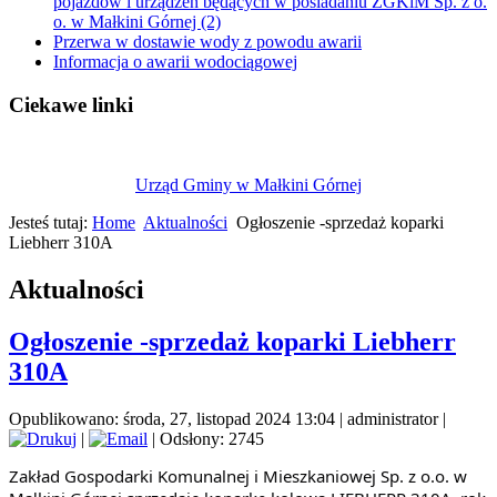
pojazdów i urządzeń będących w posiadaniu ZGKiM Sp. z o.
o. w Małkini Górnej (2)
Przerwa w dostawie wody z powodu awarii
Informacja o awarii wodociągowej
Ciekawe linki
Urząd Gminy w Małkini Górnej
Jesteś tutaj:
Home
Aktualności
Ogłoszenie -sprzedaż koparki
Liebherr 310A
Aktualności
Ogłoszenie -sprzedaż koparki Liebherr
310A
Opublikowano: środa, 27, listopad 2024 13:04
|
administrator
|
|
| Odsłony: 2745
Zakład Gospodarki Komunalnej i Mieszkaniowej Sp. z o.o. w