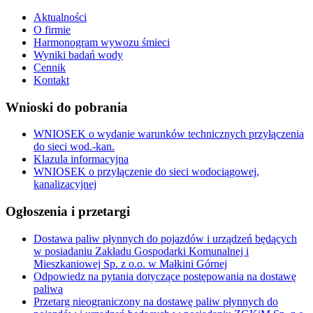
Aktualności
O firmie
Harmonogram wywozu śmieci
Wyniki badań wody
Cennik
Kontakt
Wnioski do pobrania
WNIOSEK o wydanie warunków technicznych przyłączenia
do sieci wod.-kan.
Klazula informacyjna
WNIOSEK o przyłączenie do sieci wodociągowej,
kanalizacyjnej
Ogłoszenia i przetargi
Dostawa paliw płynnych do pojazdów i urządzeń będących
w posiadaniu Zakładu Gospodarki Komunalnej i
Mieszkaniowej Sp. z o.o. w Małkini Górnej
Odpowiedz na pytania dotyczące postępowania na dostawę
paliwa
Przetarg nieograniczony na dostawę paliw płynnych do