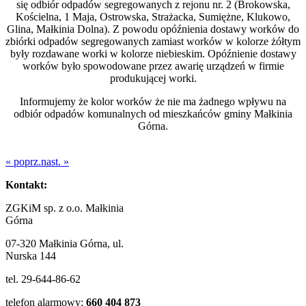
się odbiór odpadów segregowanych z rejonu nr. 2 (Brokowska,
Kościelna, 1 Maja, Ostrowska, Strażacka, Sumiężne, Klukowo,
Glina, Małkinia Dolna). Z powodu opóźnienia dostawy worków do
zbiórki odpadów segregowanych zamiast worków w kolorze żółtym
były rozdawane worki w kolorze niebieskim. Opóźnienie dostawy
worków było spowodowane przez awarię urządzeń w firmie
produkującej worki.
Informujemy że kolor worków że nie ma żadnego wpływu na
odbiór odpadów komunalnych od mieszkańców gminy Małkinia
Górna.
« poprz.
nast. »
Kontakt:
ZGKiM sp. z o.o. Małkinia
Górna
07-320 Małkinia Górna, ul.
Nurska 144
tel. 29-644-86-62
telefon alarmowy:
660 404 873